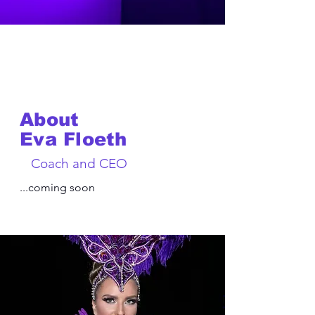
About
Eva Floeth
Coach and CEO
...coming soon